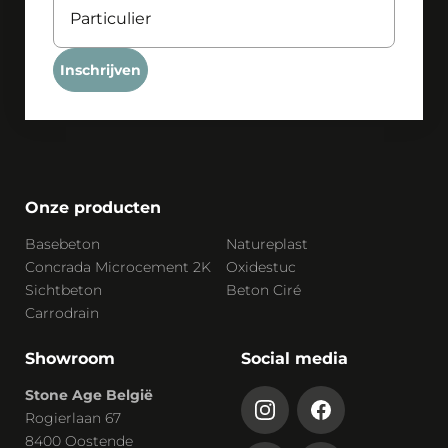
Inschrijven
Onze producten
Basebeton
Natureplast
Concrada Microcement 2K
Oxidestuc
Sichtbeton
Beton Ciré
Carrodrain
Showroom
Social media
Stone Age België
Rogierlaan 67
8400 Oostende