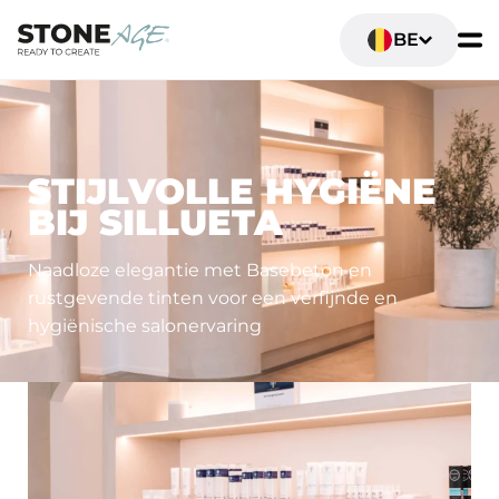
BE
HORECA EN RETAIL
STIJLVOLLE HYGIËNE
BIJ SILLUETA
Naadloze elegantie met Basebeton en
rustgevende tinten voor een verfijnde en
hygiënische salonervaring