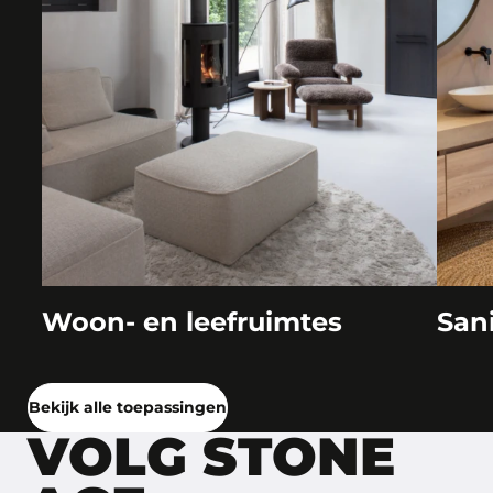
Woon- en leefruimtes
San
Bekijk alle toepassingen
VOLG STONE