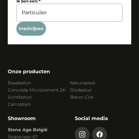
Ik ben een:
*
Inschrijven
Onze producten
Basebeton
Natureplast
Concrada Microcement 2K
Oxidestuc
Sichtbeton
Beton Ciré
Carrodrain
Showroom
Social media
Stone Age België
Rogierlaan 67