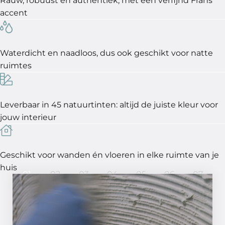
Rauw, robuust en authentiek, met een verfijnd Frans
accent
Waterdicht en naadloos, dus ook geschikt voor natte
ruimtes
Leverbaar in 45 natuurtinten: altijd de juiste kleur voor
jouw interieur
Geschikt voor wanden én vloeren in elke ruimte van je
huis
01
02
03
04
05
06
07
In 7 stappen een perfect
resultaat!