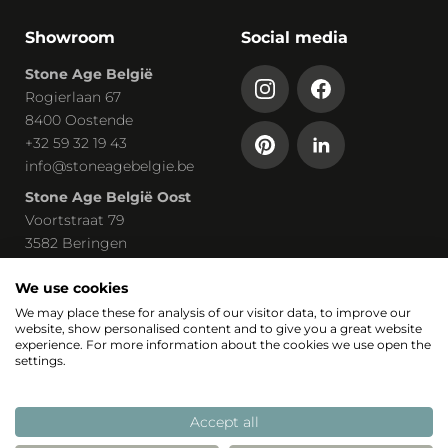
Showroom
Social media
Stone Age België
Rogierlaan 67
8400 Oostende
+32 59 32 19 43
info@stoneagebelgie.be
Stone Age België Oost
Voortstraat 79
3582 Beringen
+32 113 03 030
We use cookies
claudia@stoneagebelgie.be
We may place these for analysis of our visitor data, to improve our
website, show personalised content and to give you a great website
Onderdeel van
experience. For more information about the cookies we use open the
settings.
Accept all