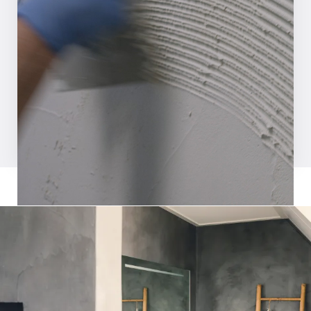
STAP 01
Egaliseer de ondergrond en maak hem
schoon en stofvrij. Breng MCG voorstrijk
aan op de muur of epoxy bij een vloer.
Inspiratiemagazine aanvragen