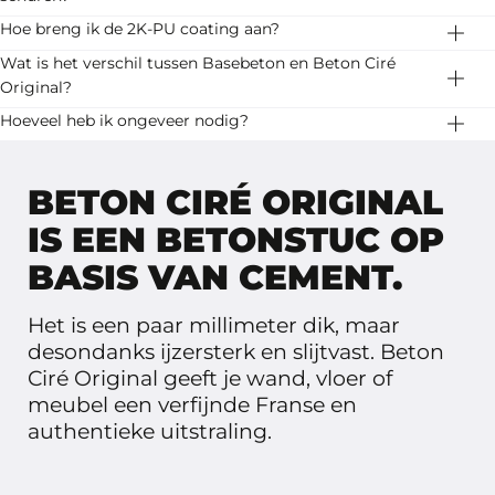
Breng na het egaliseren, schoonmaken en stofvrij
schuur niet te lang op één plaats door, om kale plekken
Gebruik een schuimroller en laat het
Hoe breng ik de 2K-PU coating aan?
maken MCG voorstrijk aan. Bij een zuigende
te voorkomen.
impregneermiddel 12 uur drogen.
Gebruik een kortharige vachtroller en rol goed na, zodat
Wat is het verschil tussen Basebeton en Beton Ciré
ondergrond verdun je die 1:1 met water. Bij vloeren
je geen strepen ziet. Laat het goed drogen en breng
Original?
gebruik je altijd epoxy voor de stabiliteit.
dan een tweede laag aan.
Stone Age heeft twee varianten beton ciré: Basebeton
Hoeveel heb ik ongeveer nodig?
en Beton Ciré Originale. Basebeton is kant en klaar, het
20 kg Beton Ciré Original is genoeg voor 10 vierkante
heeft wat meer tekening en het is in meer kleuren
meter.
BETON CIRÉ ORIGINAL
leverbaar.
IS EEN BETONSTUC OP
BASIS VAN CEMENT.
Het is een paar millimeter dik, maar
desondanks ijzersterk en slijtvast. Beton
Ciré Original geeft je wand, vloer of
meubel een verfijnde Franse en
authentieke uitstraling.