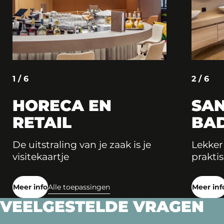
1 / 6
2 / 6
HORECA EN
SAN
RETAIL
BA
De uitstraling van je zaak is je
Lekker
visitekaartje
praktis
Meer info
Alle toepassingen
Meer inf
VEELGESTELDE VRAGEN