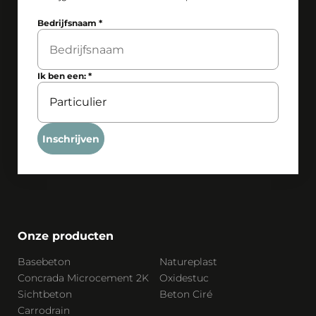
Bedrijfsnaam
*
Ik ben een:
*
Inschrijven
Onze producten
Basebeton
Natureplast
Concrada Microcement 2K
Oxidestuc
Sichtbeton
Beton Ciré
Carrodrain