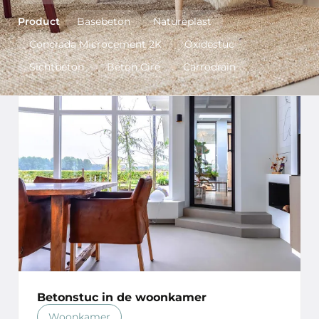
Product
Basebeton
Natureplast
Concrada Microcement 2K
Oxidestuc
Sichtbeton
Beton Ciré
Carrodrain
Betonstuc in de woonkamer
Woonkamer