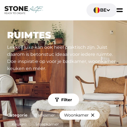
BE
RUIMTES
Lekker luxe kan ook heel praktisch zijn. Juist
daarom is betonstuc ideaal voor iedere ruimte.
Doe inspiratie op voor je badkamer, woonkamer,
keuken en méér.
Filter
Categorie
Badkamer
Woonkamer
Keuken
Slaapkamer