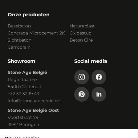
Onze producten
Basebeton
Natureplast
Concrada Microcement 2K
Oxidestuc
Sichtbeton
Beton Ciré
Carrodrain
Showroom
Social media
Stone Age België
Rogierlaan 67
8400 Oostende
+32 59 32 19 43
info@stoneagebelgie.be
Stone Age België Oost
Voortstraat 79
3582 Beringen
+32 113 03 030