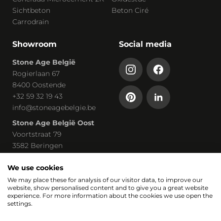
Sichtbeton
Beton Ciré
Carrodrain
Showroom
Social media
Stone Age België
Rogierlaan 67
8400 Oostende
+32 59 32 19 43
info@stoneagebelgie.be
Stone Age België Oost
Voortstraat 79
3582 Beringen
+32 113 03 030
We use cookies
claudia@stoneagebelgie.be
We may place these for analysis of our visitor data, to improve our
website, show personalised content and to give you a great website
Onderdeel van
experience. For more information about the cookies we use open the
settings.