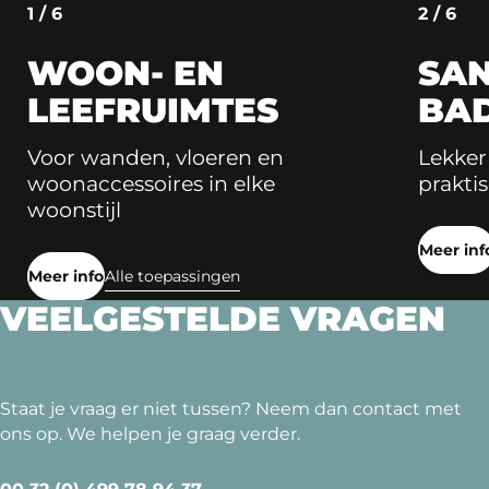
1 / 6
2 / 6
WOON- EN
SAN
LEEFRUIMTES
BA
Voor wanden, vloeren en
Lekker
woonaccessoires in elke
praktis
woonstijl
Meer inf
Meer info
Alle toepassingen
VEELGESTELDE VRAGEN
Staat je vraag er niet tussen? Neem dan contact met
ons op. We helpen je graag verder.