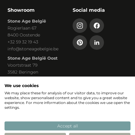
Showroom
Social media
Stone Age België
Rogierlaan 67
8400 Oostende
+32 59 32 19 43
info@stoneagebelgie.be
Stone Age België Oost
Voortstraat 79
3582 Beringen
+32 113 03 030
claudia@stoneagebelgie.be
We use cookies
We may place these for analysis of our visitor data, to improve our
website, show personalised content and to give you a great website
Onderdeel van
experience. For more information about the cookies we use open the
settings.
Accept all