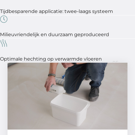
Tijdbesparende applicatie: twee-laags systeem
Milieuvriendelijk en duurzaam geproduceerd
Optimale hechting op verwarmde vloeren
01
02
03
04
05
In 5 stappen een perfect
resultaat!
STAP 01
Behandel de ondergrond met MCG
Grondeermiddel. MCG kan met een vacht-
of schuimroller egaal aangebracht worden.
De droogtijd is +/- 1 uur (handdroog).