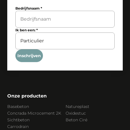
Bedrijfsnaam
*
Ik ben een:
*
Inschrijven
Onze producten
Basebeton
Natureplast
Concrada Microcement 2K
Oxidestuc
Sichtbeton
Beton Ciré
Carrodrain