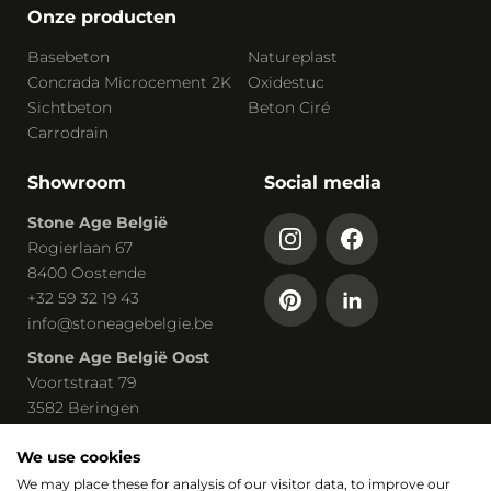
Onze producten
Basebeton
Natureplast
Concrada Microcement 2K
Oxidestuc
Sichtbeton
Beton Ciré
Carrodrain
Showroom
Social media
Stone Age België
Rogierlaan 67
8400 Oostende
+32 59 32 19 43
info@stoneagebelgie.be
Stone Age België Oost
Voortstraat 79
3582 Beringen
+32 113 03 030
We use cookies
claudia@stoneagebelgie.be
We may place these for analysis of our visitor data, to improve our