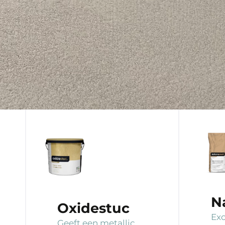
N
Oxidestuc
Exc
Geeft een metallic