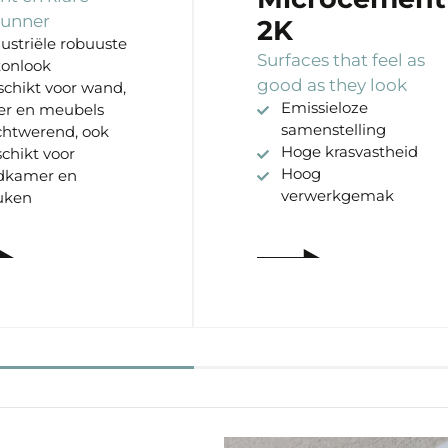
kunner
2K
ustriële robuuste
Surfaces that feel as
tonlook
good as they look
chikt voor wand,
Emissieloze
er en meubels
samenstelling
chtwerend, ook
Hoge krasvastheid
chikt voor
Hoog
dkamer en
verwerkgemak
uken