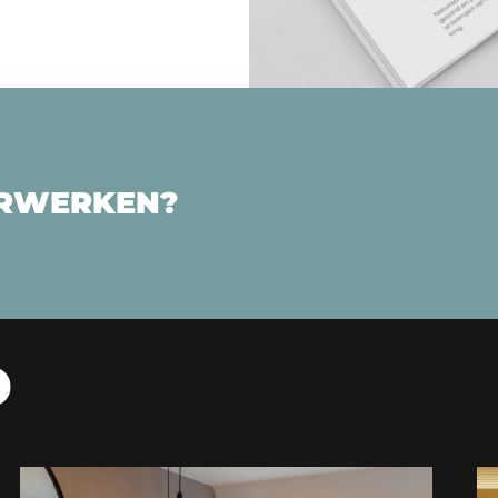
ERWERKEN?
D