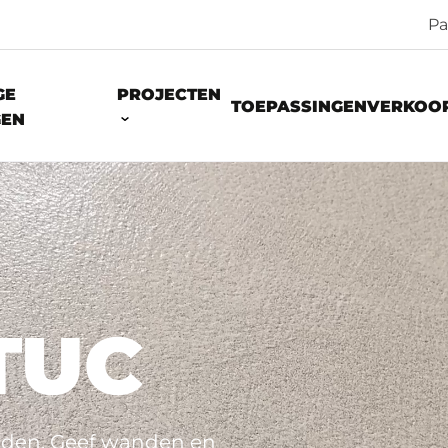
Pa
GE
PROJECTEN
TOEPASSINGEN
VERKOO
GEN
TUC
nden. Geef wanden en