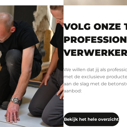
VOLG ONZE 
PROFESSION
VERWERKE
We willen dat jij als profes
met de exclusieve producten
aan de slag met de betonstuc
aanbod:
Bekijk het hele overzicht